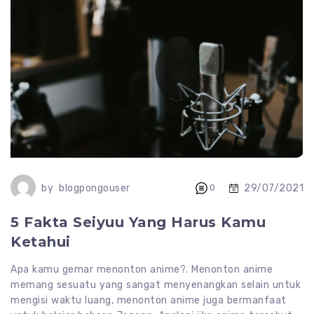
29/07/2021
by
blogpongouser
0
5 Fakta Seiyuu Yang Harus Kamu
Ketahui
Apa kamu gemar menonton anime?. Menonton anime
memang sesuatu yang sangat menyenangkan selain untuk
mengisi waktu luang, menonton anime juga bermanfaat