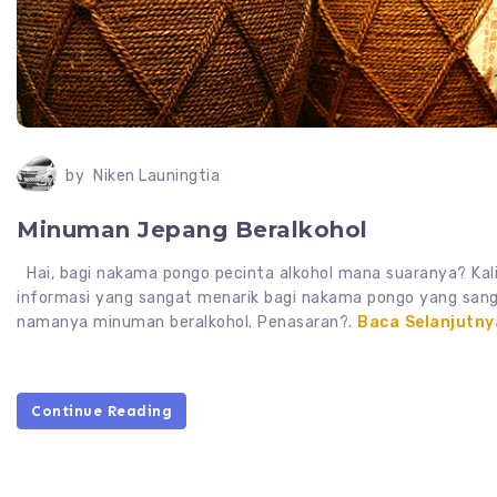
by
Niken Launingtia
Minuman Jepang Beralkohol
Hai, bagi nakama pongo pecinta alkohol mana suaranya? Kali
informasi yang sangat menarik bagi nakama pongo yang san
namanya minuman beralkohol. Penasaran?.
Baca Selanjutny
Continue Reading