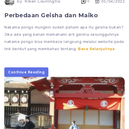
by
Niken Launingtia
0
01/04/2022
Perbedaan Geisha dan Maiko
Nakama pongo mungkin sudah paham apa itu geisha bukan?
Jika ada yang belum memahami arti geisha sesungguhnya
nakama pongo bisa membaca langsung melalui website pada
link berikut yang membahas tentang.
Baca Selanjutnya
Continue Reading