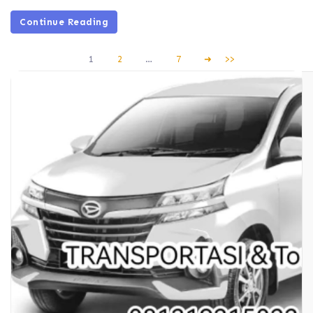
Continue Reading
1
2
…
7
➜