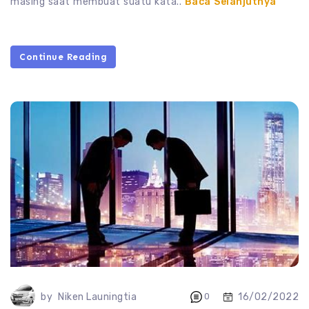
masing saat membuat suatu kata..
Baca Selanjutnya
Continue Reading
16/02/2022
by
Niken Launingtia
0