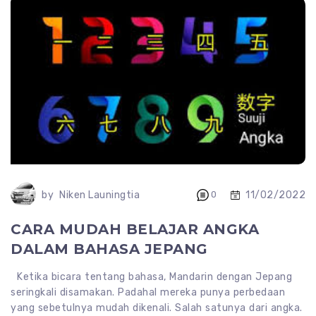
11/02/2022
by
Niken Launingtia
0
CARA MUDAH BELAJAR ANGKA
DALAM BAHASA JEPANG
Ketika bicara tentang bahasa, Mandarin dengan Jepang
seringkali disamakan. Padahal mereka punya perbedaan
yang sebetulnya mudah dikenali. Salah satunya dari angka.