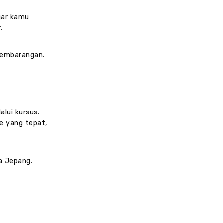
jar kamu
.
 sembarangan.
lui kursus.
e yang tepat,
a Jepang.