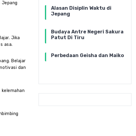
a Jepang
Alasan Disiplin Waktu di
Jepang
Budaya Antre Negeri Sakura
Patut Di Tiru
ajar. Jika
s asa.
Perbedaan Geisha dan Maiko
ang. Belajar
motivasi dan
n kelemahan
embimbing