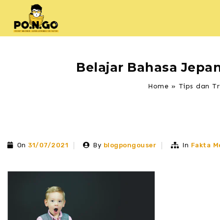
Belajar Bahasa Jepa
Home
»
Tips dan Tr
On
31/07/2021
By
blogpongouser
In
Fakta M