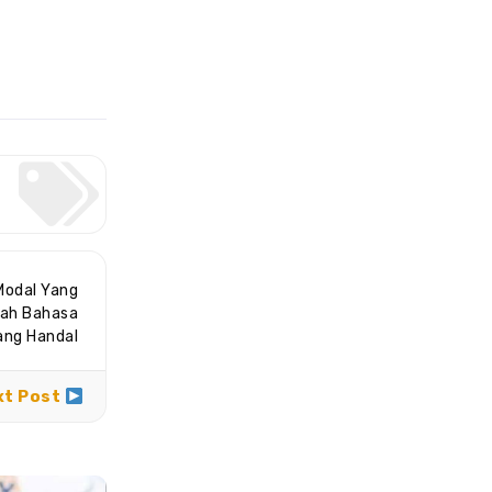
Modal Yang
mah Bahasa
ang Handal
xt Post