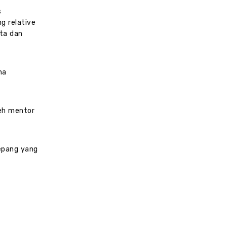
s
g relative
uta dan
ma
leh mentor
Jepang yang