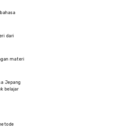
 bahasa
ri dari
ngan materi
asa Jepang
k belajar
 metode